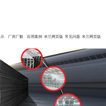
展示
厂房厂貌
应用案例
米兰网页版
常见问题
米兰网页版
·官方站在
·官方站在
线登入
线登入-米