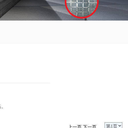
兰(中国)
临。
上一页
下一页