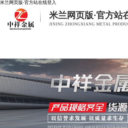
米兰网页版·官方站在线登入
米兰网页版·官方站在
JINING ZHONGXIANG METAL PRODUC