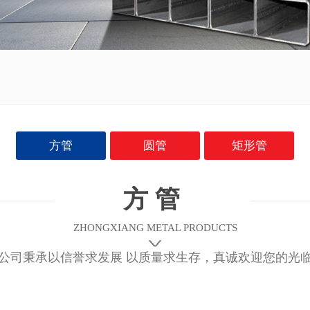
方管
圆管
矩形管
方管
ZHONGXIANG METAL PRODUCTS
公司秉承以信誉求发展 以质量求生存，真诚欢迎您的光