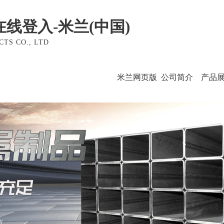
线登入-米兰(中国)
TS CO., LTD
米兰网页版
公司简介
产品
·官方站在
线登入