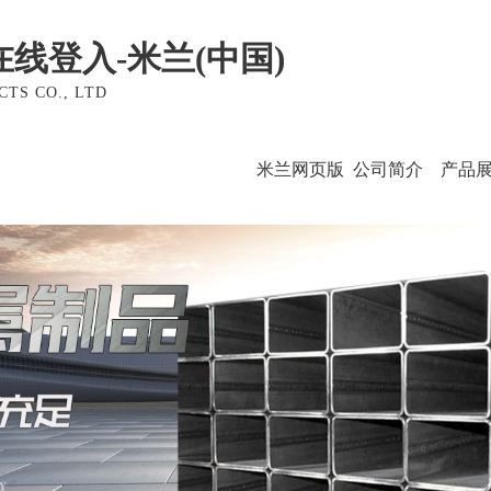
线登入-米兰(中国)
TS CO., LTD
米兰网页版
公司简介
产品
·官方站在
线登入