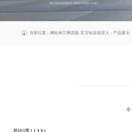
当前位置：
网站米兰网页版·官方站在线登入
-
产品展示
本
总计3页 [
1
2
3
]