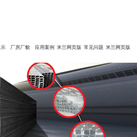
展示
厂房厂貌
应用案例
米兰网页版
常见问题
米兰网页版
·官方站在
·官方站在
线登入
线登入-米