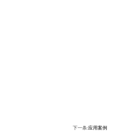
下一条:
应用案例